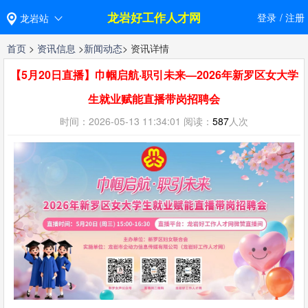
龙岩好工作人才网
登录
/
注册
龙岩站
首页
>
资讯信息
>
新闻动态
> 资讯详情
【5月20日直播】巾帼启航·职引未来—2026年新罗区女大学
生就业赋能直播带岗招聘会
时间：2026-05-13 11:34:01 阅读：
587
人次