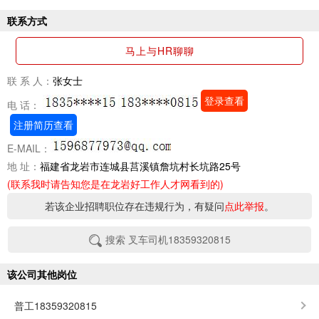
联系方式
马上与HR聊聊
联 系 人：
张女士
登录查看
电 话：
注册简历查看
E-MAIL：
地 址：
福建省龙岩市连城县莒溪镇詹坑村长坑路25号
(联系我时请告知您是在龙岩好工作人才网看到的)
若该企业招聘职位存在违规行为，有疑问
点此举报
。
搜索 叉车司机18359320815
该公司其他岗位
普工18359320815