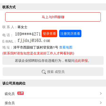
联系方式
马上与HR聊聊
联 系 人：
蒋女士
登录查看
注册简历查看
电 话：
E-MAIL：
地 址：
漳平市西园镇丁坂村登安路1号
查看地图
(联系我时请告知您是在龙岩好工作人才网看到的)
若该企业招聘职位存在违规行为，有疑问
点此举报
。
搜索 成型员
该公司其他岗位
硫化员
接合员