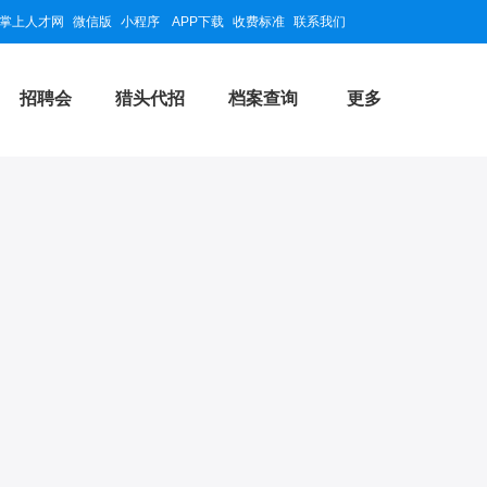
掌上人才网
微信版
小程序
APP下载
收费标准
联系我们
招聘会
猎头代招
档案查询
更多
举报
微信扫码快速求职
公司信息