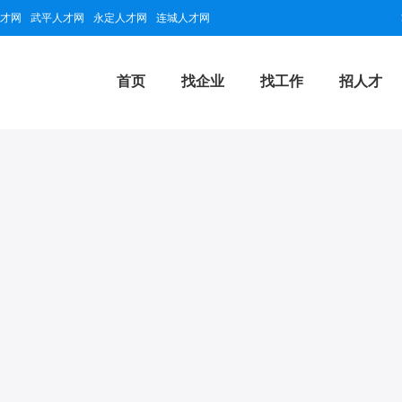
才网
武平人才网
永定人才网
连城人才网
首页
找企业
找工作
招人才
建）有限公司
企业会员
2026-08-04
龙岩漳平市
量
最近登录时间
所在地区