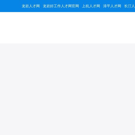
龙岩人才网
龙岩好工作人才网官网
上杭人才网
漳平人才网
长汀人
黑猫轮胎（福
139473
5个
累计浏览
招聘职位
公司简介