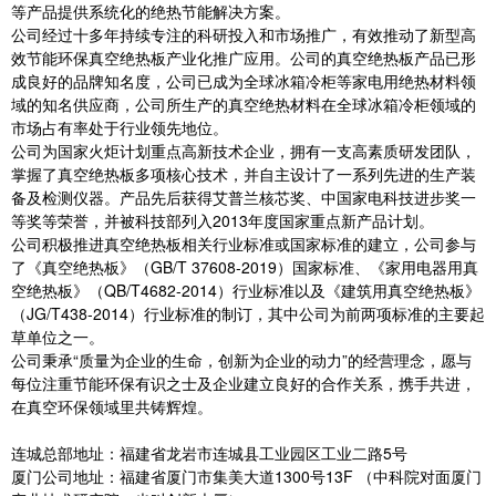
等产品提供系统化的绝热节能解决方案。
公司经过十多年持续专注的科研投入和市场推广，有效推动了新型高
效节能环保真空绝热板产业化推广应用。公司的真空绝热板产品已形
成良好的品牌知名度，公司已成为全球冰箱冷柜等家电用绝热材料领
域的知名供应商，公司所生产的真空绝热材料在全球冰箱冷柜领域的
市场占有率处于行业领先地位。
公司为国家火炬计划重点高新技术企业，拥有一支高素质研发团队，
掌握了真空绝热板多项核心技术，并自主设计了一系列先进的生产装
备及检测仪器。产品先后获得艾普兰核芯奖、中国家电科技进步奖一
等奖等荣誉，并被科技部列入2013年度国家重点新产品计划。
公司积极推进真空绝热板相关行业标准或国家标准的建立，公司参与
了《真空绝热板》（GB/T 37608-2019）国家标准、《家用电器用真
空绝热板》（QB/T4682-2014）行业标准以及《建筑用真空绝热板》
（JG/T438-2014）行业标准的制订，其中公司为前两项标准的主要起
草单位之一。
公司秉承“质量为企业的生命，创新为企业的动力”的经营理念，愿与
每位注重节能环保有识之士及企业建立良好的合作关系，携手共进，
在真空环保领域里共铸辉煌。
连城总部地址：福建省龙岩市连城县工业园区工业二路5号
厦门公司地址：福建省厦门市集美大道1300号13F （中科院对面厦门