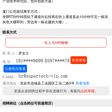
产业技术研究院，也叫创新大厦）
厦门公司面试乘车方式：
坐BRT到中科院站下通道向右转再右转上通道直走10分钟可见一栋深
灰色大楼即到，旁边有一栋在建的大楼）。
联系方式
马上与HR聊聊
联 系 人：
罗女士
登录查看
电 话：
注册简历查看
E-MAIL：
通讯地址：
龙岩市连城县工业园区工业二路5号
查看地图
若该企业招聘过程中存在违规行为，有疑问
点此举报
。
招聘岗位（点击岗位可投递简历）